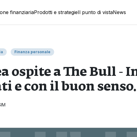
one finanziaria
Prodotti e strategie
Il punto di vista
News
ia
Finanza personale
a ospite a The Bull - I
ati e con il buon senso.
SIM