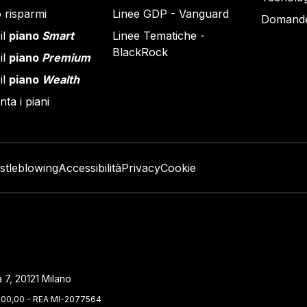
 risparmi
Linee GDP - Vanguard
Domande
il
piano
Smart
Linee Tematiche -
BlackRock
il
piano
Premium
il
piano
Wealth
ta i piani
stleblowing
Accessibilità
Privacy
Cookie
 7, 20121 Milano
.000,00 - REA MI-2077564