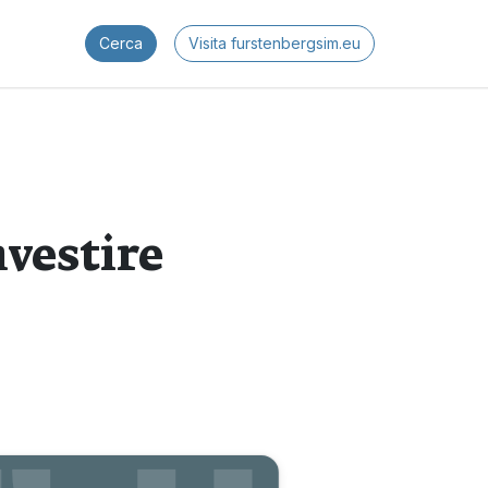
Cerca
Visita furstenbergsim.eu
nvestire