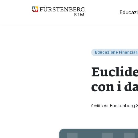
Educazi
Educazione Finanziar
Euclide
con i d
Fürstenberg 
Scritto da