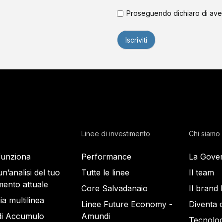
Proseguendo dichiaro di ave
Linee di investimento
Chi siamo
unziona
Performance
La Gove
un’analisi del tuo
Tutte le linee
Il team
mento attuale
Core Salvadanaio
Il brand
ia multilinea
Linee Future Economy -
Diventa 
di Accumulo
Amundi
Tecnolog