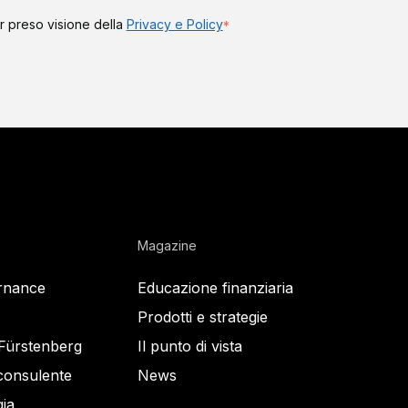
r preso visione della
Privacy e Policy
*
Magazine
rnance
Educazione finanziaria
Prodotti e strategie
 Fürstenberg
Il punto di vista
consulente
News
ia